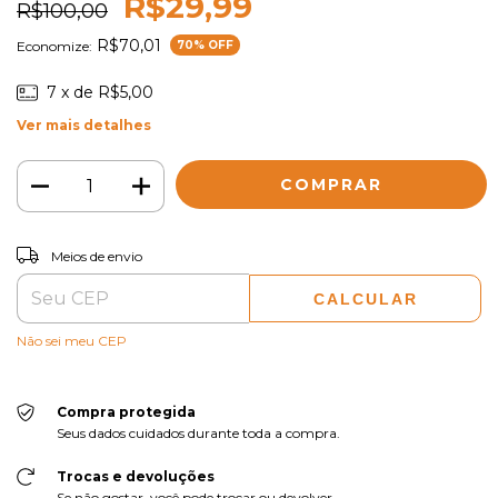
R$29,99
R$100,00
R$70,01
Economize:
70
% OFF
7
x de
R$5,00
Ver mais detalhes
ALTERAR CEP
Entregas para o CEP:
Meios de envio
CALCULAR
Não sei meu CEP
Compra protegida
Seus dados cuidados durante toda a compra.
Trocas e devoluções
Se não gostar, você pode trocar ou devolver.