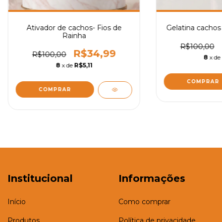
Ativador de cachos- Fios de
Gelatina cachos 
Rainha
R$100,00
R$34,99
R$100,00
8
x de
8
x de
R$5,11
Institucional
Informações
Início
Como comprar
Produtos
Política de privacidade