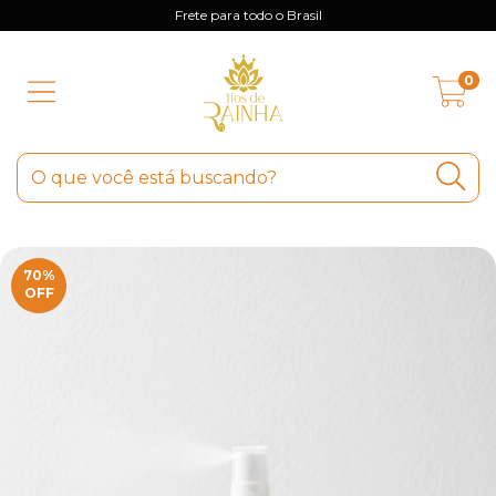
Frete para todo o Brasil
0
70
%
OFF