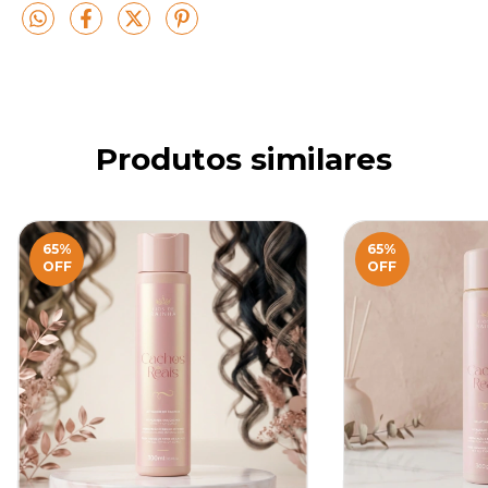
Produtos similares
65
%
65
%
OFF
OFF