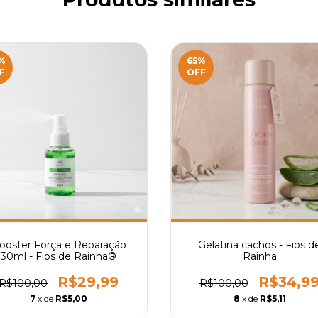
%
65
%
F
OFF
ooster Força e Reparação
Gelatina cachos - Fios d
30ml - Fios de Rainha®
Rainha
R$29,99
R$34,9
R$100,00
R$100,00
7
x de
R$5,00
8
x de
R$5,11