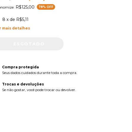
R$125,00
onomize:
78
% OFF
8
x de
R$5,11
r mais detalhes
Compra protegida
Seus dados cuidados durante toda a compra.
Trocas e devoluções
Se não gostar, você pode trocar ou devolver.