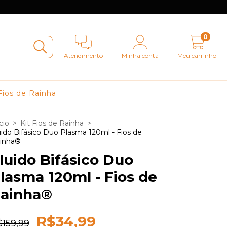
0
Atendimento
Minha conta
Meu carrinho
Fios de Rainha
cio
>
Kit Fios de Rainha
>
uido Bifásico Duo Plasma 120ml - Fios de
inha®
luido Bifásico Duo
lasma 120ml - Fios de
ainha®
R$34,99
$159,99