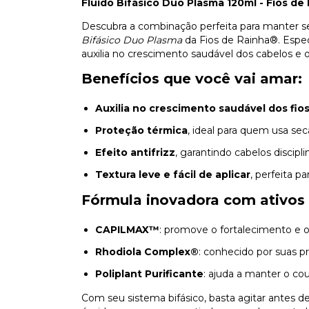
Fluido Bifásico Duo Plasma 120ml - Fios de
Descubra a combinação perfeita para manter se
Bifásico Duo Plasma
da Fios de Rainha®. Espe
auxilia no crescimento saudável dos cabelos e o
Benefícios que você vai amar:
Auxilia no crescimento saudável dos fio
Proteção térmica
, ideal para quem usa sec
Efeito antifrizz
, garantindo cabelos discip
Textura leve e fácil de aplicar
, perfeita p
Fórmula inovadora com ativos 
CAPILMAX™
: promove o fortalecimento e o
Rhodiola Complex®
: conhecido por suas pr
Poliplant Purificante
: ajuda a manter o co
Com seu sistema bifásico, basta agitar antes de 