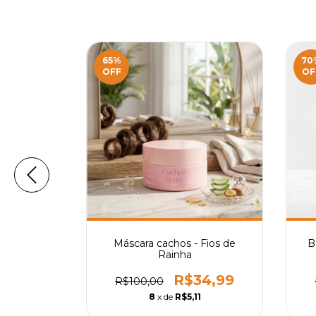
65
%
70
OFF
OF
Mel 300ml-
Máscara cachos - Fios de
B
ha®
Rainha
4,99
R$34,99
R$100,00
1
8
x de
R$5,11