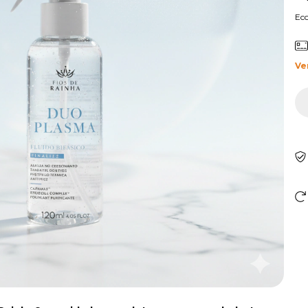
Ec
Ve