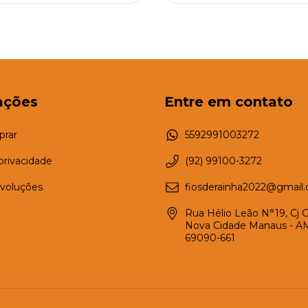
ações
Entre em contato
rar
5592991003272
 privacidade
(92) 99100-3272
evoluções
fiosderainha2022@gmail
Rua Hélio Leão N°19, Cj Gal
Nova Cidade Manaus - A
69090-661