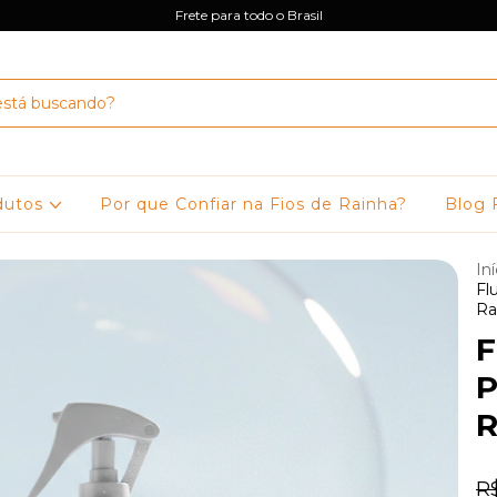
Frete para todo o Brasil
dutos
Por que Confiar na Fios de Rainha?
Blog 
Iní
Fl
Ra
F
P
R
R