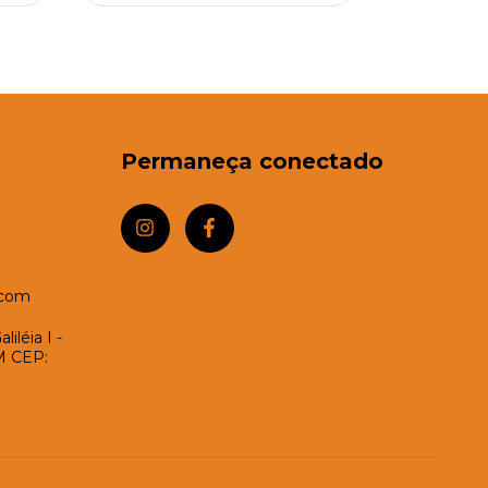
Permaneça conectado
.com
iléia I -
M CEP: